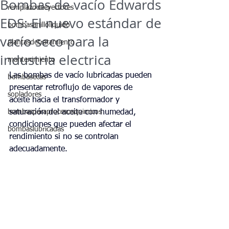
Bombas de vacío Edwards
remplazodeeyectores
EDS: El nuevo estándar de
bombasanilloliquido
vacío seco para la
plantasdetratamiento
industria electrica
mantenimiento
Las bombas de vacío lubricadas pueden 
bombasecas
presentar retroflujo de vapores de 
sopladores
aceite hacia el transformador y 
bombasparaprocesosquimicos
saturación del aceite con humedad, 
condiciones que pueden afectar el 
bombaslubricadas
rendimiento si no se controlan 
adecuadamente.