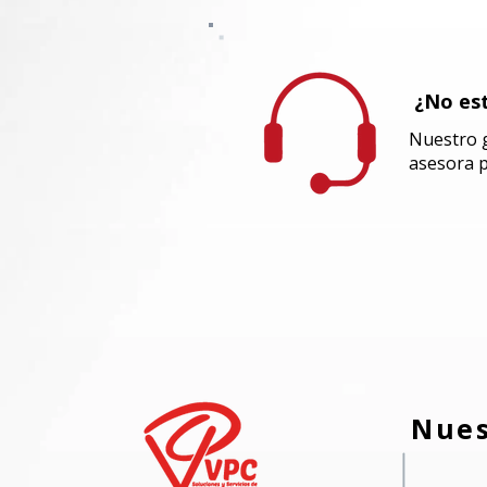
¿No est
Nuestro g
asesora
p
Nues