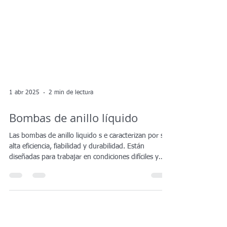
1 abr 2025
2 min de lectura
Bombas de anillo líquido
Las bombas de anillo liquido s e caracterizan por su
alta eficiencia, fiabilidad y durabilidad. Están
diseñadas para trabajar en condiciones difíciles y
extremas, ofreciendo un rendimiento consistente y
seguro. Además, cuentan con una amplia gama de
modelos y capacidades para adaptarse a las
necesidades específicas de cada cliente Aplicaciones