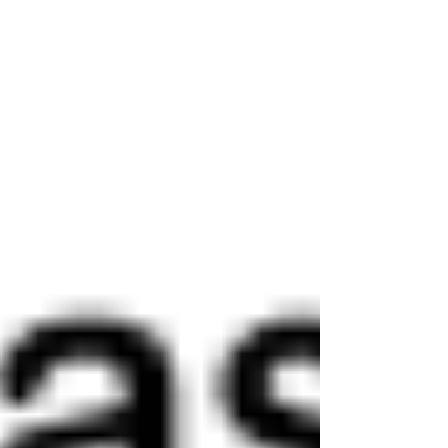
Industria Química y Farmacéutica Destilación al
vacío: Se requieren temperaturas más bajas o el
manejo de productos sensibles