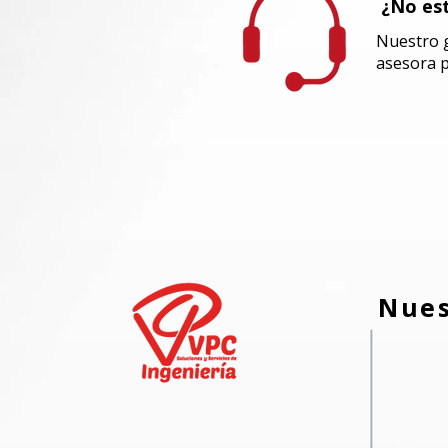
¿No est
Nuestro g
asesora
p
Nues