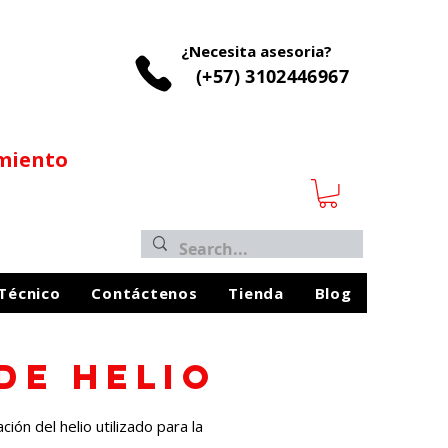
¿Necesita asesoria?
(+57) 3102446967
imiento
 Técnico
Contáctenos
Tienda
Blog
DE helio
ón del helio utilizado para la