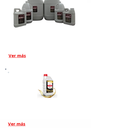
Aceite Tranvasado
Edwards
Ver más
Aceite Sintetico
VPL
Ver más