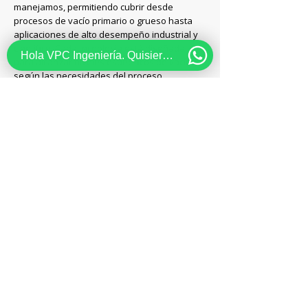
manejamos, permitiendo cubrir desde
procesos de vacío primario o grueso hasta
aplicaciones de alto desempeño industrial y
científico. Cada tecnología está diseñada
Hola VPC Ingeniería. Quisiera recibir información acerca de...
para alcanzar niveles específicos de vacío
según las necesidades del proceso,
garantizando eficiencia, confiabilidad y
control en cada aplicación.
Conozca las tecnologías de vacío que manejamos