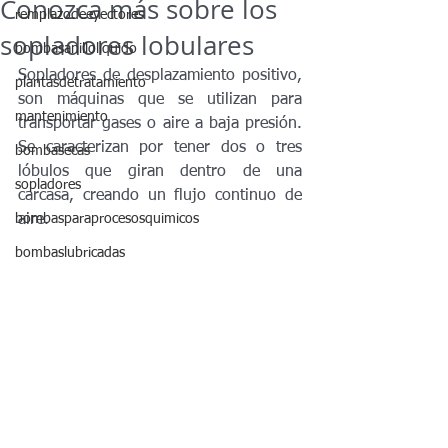
Conozca más sobre los
remplazodeeyectores
sopladores lobulares
bombasanilloliquido
Sopladores de desplazamiento positivo, 
plantasdetratamiento
son máquinas que se utilizan para 
mantenimiento
transportar gases o aire a baja presión. 
Se caracterizan por tener dos o tres 
bombasecas
lóbulos que giran dentro de una 
sopladores
carcasa, creando un flujo continuo de 
bombasparaprocesosquimicos
aire.
bombaslubricadas