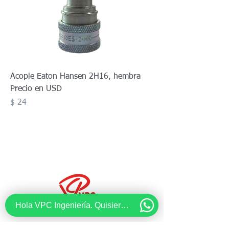
Acople Eaton Hansen 2H16, hembra
Precio en USD
Precio
$ 24
Hola VPC Ingeniería. Quisiera recibir información acerca de...
Diseño y Optimización de Procesos.