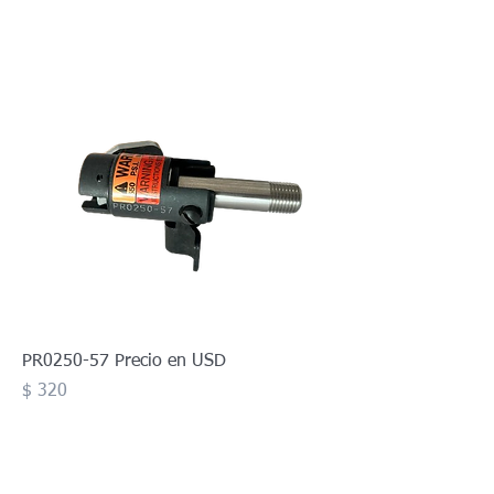
PR0250-57 Precio en USD
Precio
$ 320