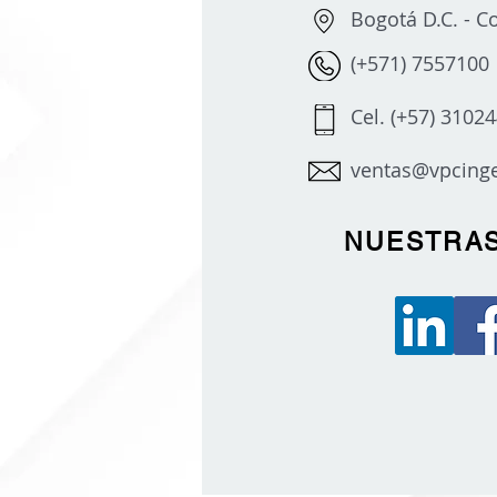
Bogotá D.C. - 
(+571) 7557100
Cel. (+57) 3102
ventas@vpcinge
NUESTRA