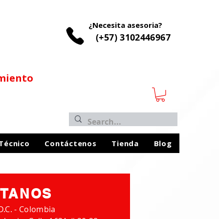
¿Necesita asesoria?
(+57) 3102446967
imiento
 Técnico
Contáctenos
Tienda
Blog
ÍTANOS
D.C. - Colombia