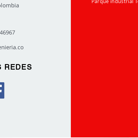
Parque industrial T
Colombia
446967
nieria.co
S REDES