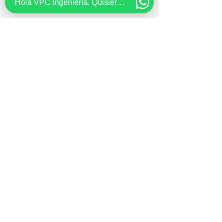
Hola VPC Ingeniería. Quisiera recibir información acerca de...
Bombas de
difusión
Ver más