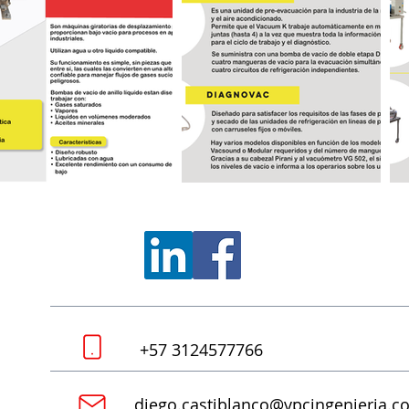
+57 3124577766
diego.castiblanco@vpcingenieria.c