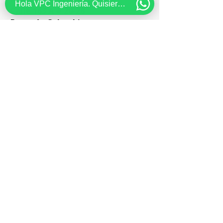
Hola VPC Ingeniería. Quisiera recibir información acerca de...
Calle 163 A # 20-28
Bogotá - Colombia
(+57)
3102446967
(601) 5325990
ventas@vpcingenieria.co