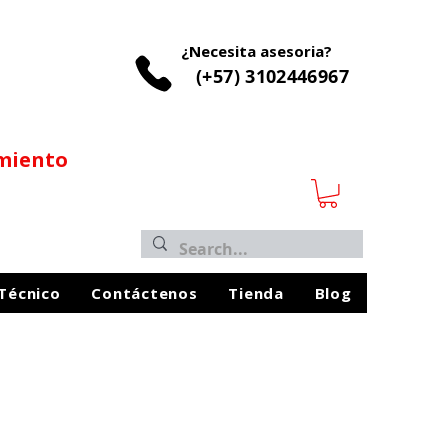
¿Necesita asesoria?
(+57) 3102446967
imiento
 Técnico
Contáctenos
Tienda
Blog