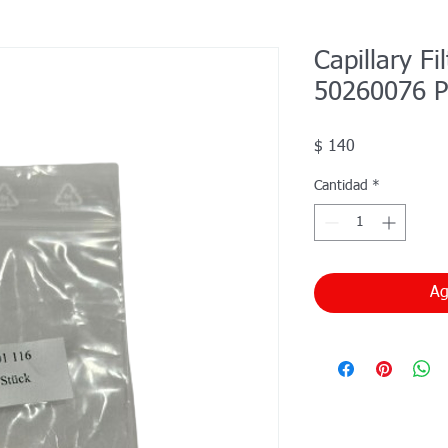
Capillary F
50260076 P
Precio
$ 140
Cantidad
*
Ag