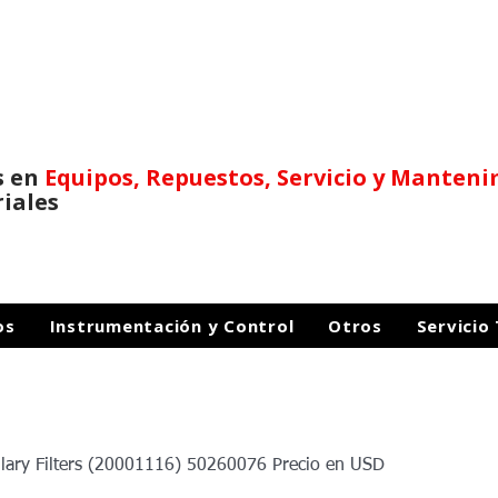
s en
Equipos, Repuestos,
Servicio y Manten
riales
os
Instrumentación y Control
Otros
Servicio
llary Filters (20001116) 50260076 Precio en USD