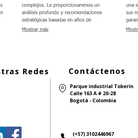
os
complejos. Le proporcionaremos un
una s
un
análisis profundo y recomendaciones
sus r
estratégicas basadas en años de
garan
ado
experiencia y las mejores prácticas de la
ajust
Mostrar más
Mostr
industria, garantizando una dirección clara.
indiv
Contáctenos
tras Redes
Parque industrial Toberín
Calle 163 A # 20-28
Bogotá - Colombia
(+57) 3102446967