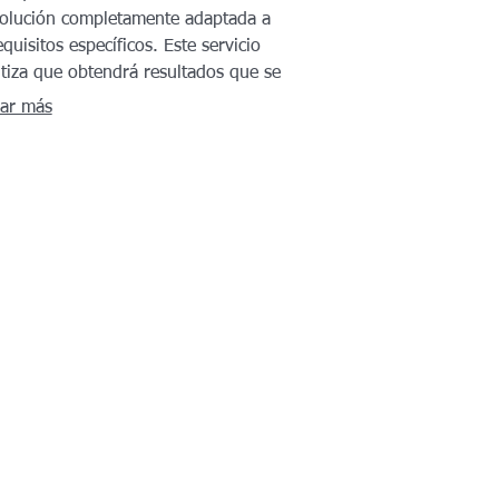
olución completamente adaptada a
equisitos específicos. Este servicio
tiza que obtendrá resultados que se
an perfectamente a su situación
ar más
idual.