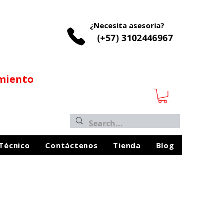
¿Necesita asesoria?
(+57) 3102446967
imiento
 Técnico
Contáctenos
Tienda
Blog