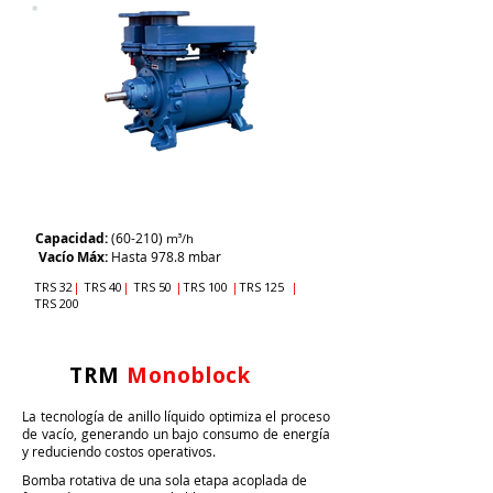
TRS
Capacidad:
(60-210)
m³/h
Vacío Máx:
Hasta 978.8 mbar
TRS 32
|
TRS 40
|
TRS 50
|
TRS 100
|
TRS 125
|
TRS 200
​TRM
Monoblock
La tecnología de anillo líquido optimiza el proceso
de vacío, generando un bajo consumo de energía
y reduciendo costos operativos.​
Bomba rotativa de una sola etapa acoplada de