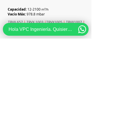
Capacidad:
12-2100
m³/h
Vacío Máx:
978.8 mbar
TRVX 657
|
TRVX 1003
|
TRVX1005
|
TRVX1007
|
TRVX 1253
|
TRVX 1255
|
TRVX1257
Hola VPC Ingeniería. Quisiera recibir información acerca de...
Contáctenos ahora