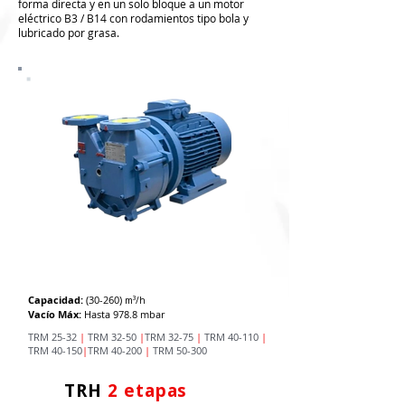
forma directa y en un solo bloque a un motor
eléctrico B3 / B14 con rodamientos tipo bola y
lubricado por grasa.
TRM
Capacidad:
(30-260)
m³/h
Vacío Máx:
Hasta 978.8 mbar
TRM 25-32
|
TRM 32-50
|
TRM 32-75
|
TRM 40-110
|
TRM 40-150
|
TRM 40-200
|
TRM 50-300
​TRH
2 etapas