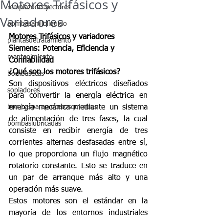
Motores Trifásicos y
remplazodeeyectores
Variadores
bombasanilloliquido
Motores Trifásicos y variadores 
plantasdetratamiento
Siemens: Potencia, Eficiencia y 
mantenimiento
Confiabilidad
¿Qué son los motores trifásicos?
bombasecas
Son dispositivos eléctricos diseñados 
sopladores
para convertir la energía eléctrica en 
bombasparaprocesosquimicos
energía mecánica mediante un sistema 
de alimentación de tres fases, la cual 
bombaslubricadas
consiste en recibir energía de tres 
corrientes alternas desfasadas entre sí, 
lo que proporciona un flujo magnético 
rotatorio constante. Esto se traduce en 
un par de arranque más alto y una 
operación más suave.
Estos motores son el estándar en la 
mayoría de los entornos industriales 